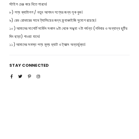
স্টাইল চেঞ্জ করে নিতে পারবে।
৮) পণ্য ক্যাটালগ / নতুন আগমন পণ্যের জন্য লূক বুক।
৯) রেড রোভারের সাথে ট্যাগিংয়ের জন্য ফ্র্যাঞ্চাইজি সুযোগ রয়েছে।
১০) আমাদের সাপোর্ট সার্ভিস সকাল ৯টা থেকে সন্ধ্যা ৭টা পর্যন্ত (শনিবার ও অন্যান্য ছুটির
দিন ছাড়া) পাওয়া যাবে।
১১) আমাদের সমস্ত পণ্য মূল্য ভ্যাট ও ট্যাক্স অন্তর্ভুক্ত।
STAY CONNECTED